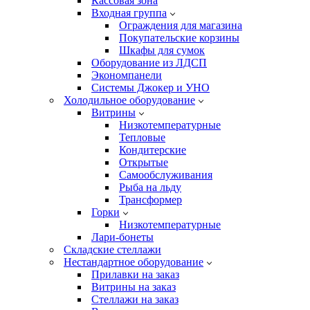
Кассовая зона
Входная группа
Ограждения для магазина
Покупательские корзины
Шкафы для сумок
Оборудование из ЛДСП
Экономпанели
Системы Джокер и УНО
Холодильное оборудование
Витрины
Низкотемпературные
Тепловые
Кондитерские
Открытые
Cамообслуживания
Рыба на льду
Трансформер
Горки
Низкотемпературные
Лари-бонеты
Складские стеллажи
Нестандартное оборудование
Прилавки на заказ
Витрины на заказ
Стеллажи на заказ