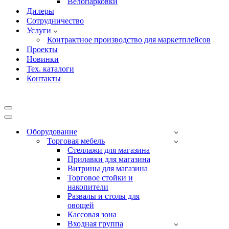
Велопарковки
Дилеры
Сотрудничество
Услуги
Контрактное производство для маркетплейсов
Проекты
Новинки
Тех. каталоги
Контакты
Меню
навигации
Меню
навигации
Оборудование
Торговая мебель
Cтеллажи для магазина
Прилавки для магазина
Витрины для магазина
Торговое стойки и
накопители
Развалы и столы для
овощей
Кассовая зона
Входная группа