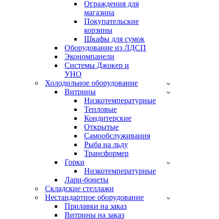
Ограждения для
магазина
Покупательские
корзины
Шкафы для сумок
Оборудование из ЛДСП
Экономпанели
Системы Джокер и
УНО
Холодильное оборудование
Витрины
Низкотемпературные
Тепловые
Кондитерские
Открытые
Cамообслуживания
Рыба на льду
Трансформер
Горки
Низкотемпературные
Лари-бонеты
Складские стеллажи
Нестандартное оборудование
Прилавки на заказ
Витрины на заказ