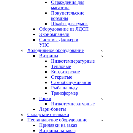
Ограждения для
магазина
Покупательские
корзины
Шкафы для сумок
Оборудование из ЛДСП
Экономпанели
Системы Джокер и
УНО
Холодильное оборудование
Витрины
Низкотемпературные
Тепловые
Кондитерские
Открытые
Cамообслуживания
Рыба на льду
Трансформер
Горки
Низкотемпературные
Лари-бонеты
Складские стеллажи
Нестандартное оборудование
Прилавки на заказ
Витрины на заказ