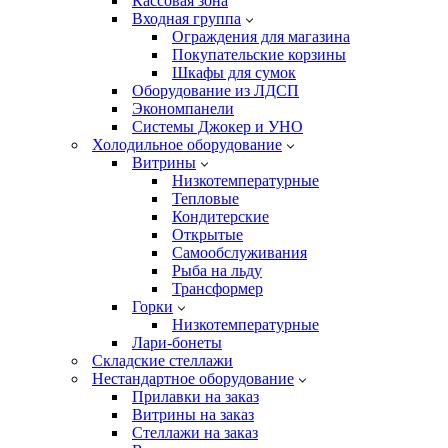
Кассовая зона
Входная группа
Ограждения для магазина
Покупательские корзины
Шкафы для сумок
Оборудование из ЛДСП
Экономпанели
Системы Джокер и УНО
Холодильное оборудование
Витрины
Низкотемпературные
Тепловые
Кондитерские
Открытые
Cамообслуживания
Рыба на льду
Трансформер
Горки
Низкотемпературные
Лари-бонеты
Складские стеллажи
Нестандартное оборудование
Прилавки на заказ
Витрины на заказ
Стеллажи на заказ