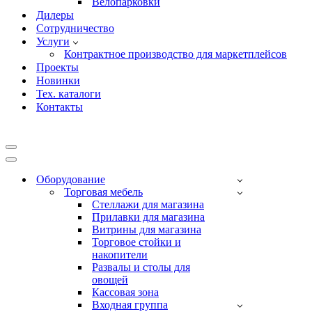
Велопарковки
Дилеры
Сотрудничество
Услуги
Контрактное производство для маркетплейсов
Проекты
Новинки
Тех. каталоги
Контакты
Меню
навигации
Меню
навигации
Оборудование
Торговая мебель
Cтеллажи для магазина
Прилавки для магазина
Витрины для магазина
Торговое стойки и
накопители
Развалы и столы для
овощей
Кассовая зона
Входная группа