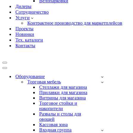
Велопарковки
Дилеры
Сотрудничество
Услуги
Контрактное производство для маркетплейсов
Проекты
Новинки
Тех. каталоги
Контакты
Меню
навигации
Меню
навигации
Оборудование
Торговая мебель
Cтеллажи для магазина
Прилавки для магазина
Витрины для магазина
Торговое стойки и
накопители
Развалы и столы для
овощей
Кассовая зона
Входная группа