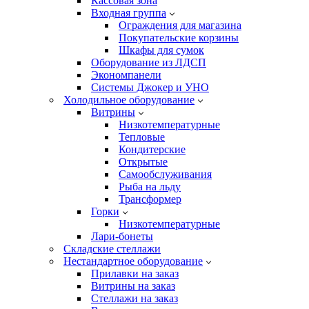
Кассовая зона
Входная группа
Ограждения для магазина
Покупательские корзины
Шкафы для сумок
Оборудование из ЛДСП
Экономпанели
Системы Джокер и УНО
Холодильное оборудование
Витрины
Низкотемпературные
Тепловые
Кондитерские
Открытые
Cамообслуживания
Рыба на льду
Трансформер
Горки
Низкотемпературные
Лари-бонеты
Складские стеллажи
Нестандартное оборудование
Прилавки на заказ
Витрины на заказ
Стеллажи на заказ