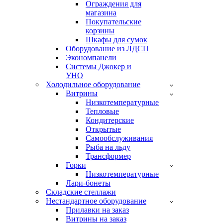
Ограждения для
магазина
Покупательские
корзины
Шкафы для сумок
Оборудование из ЛДСП
Экономпанели
Системы Джокер и
УНО
Холодильное оборудование
Витрины
Низкотемпературные
Тепловые
Кондитерские
Открытые
Cамообслуживания
Рыба на льду
Трансформер
Горки
Низкотемпературные
Лари-бонеты
Складские стеллажи
Нестандартное оборудование
Прилавки на заказ
Витрины на заказ