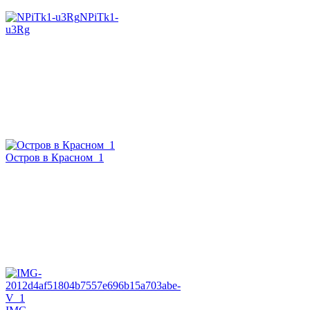
NPiTk1-
u3Rg
Остров в Красном_1