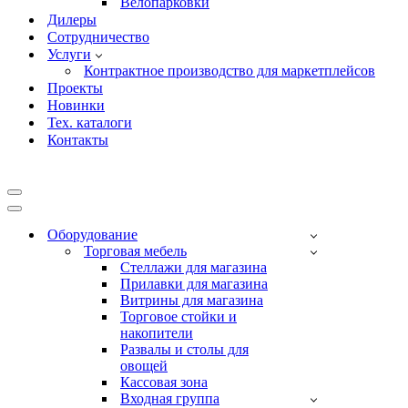
Велопарковки
Дилеры
Сотрудничество
Услуги
Контрактное производство для маркетплейсов
Проекты
Новинки
Тех. каталоги
Контакты
Меню
навигации
Меню
навигации
Оборудование
Торговая мебель
Cтеллажи для магазина
Прилавки для магазина
Витрины для магазина
Торговое стойки и
накопители
Развалы и столы для
овощей
Кассовая зона
Входная группа