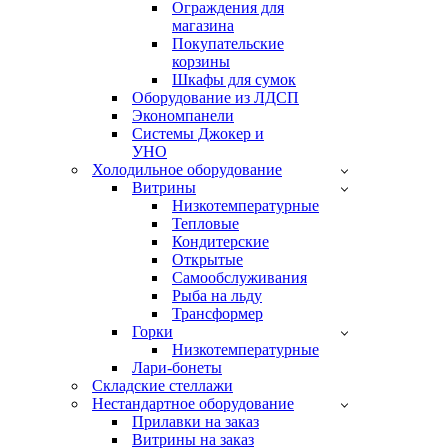
Ограждения для
магазина
Покупательские
корзины
Шкафы для сумок
Оборудование из ЛДСП
Экономпанели
Системы Джокер и
УНО
Холодильное оборудование
Витрины
Низкотемпературные
Тепловые
Кондитерские
Открытые
Cамообслуживания
Рыба на льду
Трансформер
Горки
Низкотемпературные
Лари-бонеты
Складские стеллажи
Нестандартное оборудование
Прилавки на заказ
Витрины на заказ