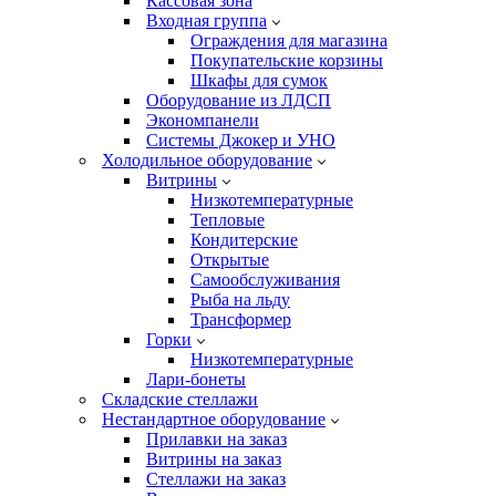
Кассовая зона
Входная группа
Ограждения для магазина
Покупательские корзины
Шкафы для сумок
Оборудование из ЛДСП
Экономпанели
Системы Джокер и УНО
Холодильное оборудование
Витрины
Низкотемпературные
Тепловые
Кондитерские
Открытые
Cамообслуживания
Рыба на льду
Трансформер
Горки
Низкотемпературные
Лари-бонеты
Складские стеллажи
Нестандартное оборудование
Прилавки на заказ
Витрины на заказ
Стеллажи на заказ