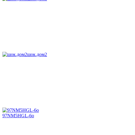
шок.дом2
97NM5HGL-6o