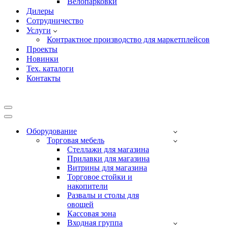
Велопарковки
Дилеры
Сотрудничество
Услуги
Контрактное производство для маркетплейсов
Проекты
Новинки
Тех. каталоги
Контакты
Меню
навигации
Меню
навигации
Оборудование
Торговая мебель
Cтеллажи для магазина
Прилавки для магазина
Витрины для магазина
Торговое стойки и
накопители
Развалы и столы для
овощей
Кассовая зона
Входная группа