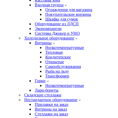
Кассовая зона
Входная группа
Ограждения для магазина
Покупательские корзины
Шкафы для сумок
Оборудование из ЛДСП
Экономпанели
Системы Джокер и УНО
Холодильное оборудование
Витрины
Низкотемпературные
Тепловые
Кондитерские
Открытые
Cамообслуживания
Рыба на льду
Трансформер
Горки
Низкотемпературные
Лари-бонеты
Складские стеллажи
Нестандартное оборудование
Прилавки на заказ
Витрины на заказ
Стеллажи на заказ