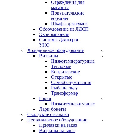
Ограждения для
магазина
Покупательские
корзины
Шкафы для сумок
Оборудование из ЛДСП
Экономпанели
Системы Джокер и
УНО
Холодильное оборудование
Витрины
Низкотемпературные
Тепловые
Кондитерские
Открытые
Cамообслуживания
Рыба на льду
Трансформер
Горки
Низкотемпературные
Лари-бонеты
Складские стеллажи
Нестандартное оборудование
Прилавки на заказ
Витрины на заказ